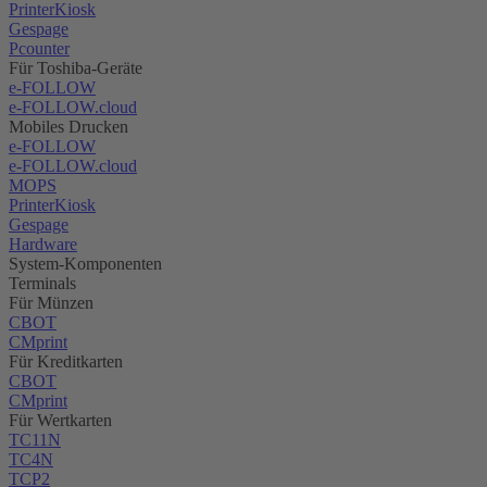
PrinterKiosk
Gespage
Pcounter
Für Toshiba-Geräte
e-FOLLOW
e-FOLLOW.cloud
Mobiles Drucken
e-FOLLOW
e-FOLLOW.cloud
MOPS
PrinterKiosk
Gespage
Hardware
System-Komponenten
Terminals
Für Münzen
CBOT
CMprint
Für Kreditkarten
CBOT
CMprint
Für Wertkarten
TC11N
TC4N
TCP2