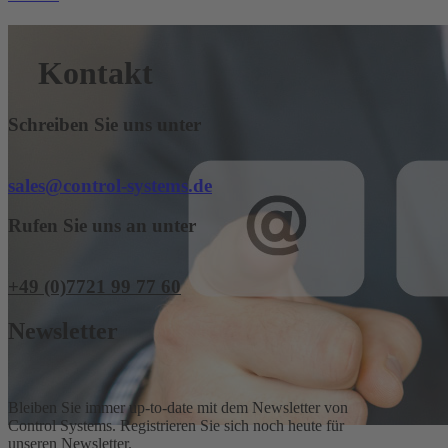
Kontakt
Schreiben Sie uns unter
sales@control-systems.de
Rufen Sie uns an unter
+49 (0)7721 99 77 60
Newsletter
Bleiben Sie immer up-to-date mit dem News­letter von
Control Systems. Registrieren Sie sich noch heute für
unseren Newsletter.