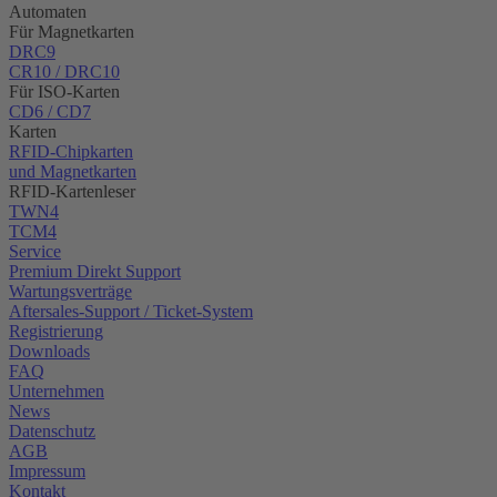
Automaten
Für Magnetkarten
DRC9
CR10 / DRC10
Für ISO-Karten
CD6 / CD7
Karten
RFID-Chipkarten
und Magnetkarten
RFID-Kartenleser
TWN4
TCM4
Service
Premium Direkt Support
Wartungsverträge
Aftersales-Support / Ticket-System
Registrierung
Downloads
FAQ
Unternehmen
News
Datenschutz
AGB
Impressum
Kontakt